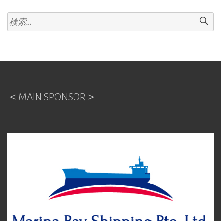
検
索
:
＜MAIN SPONSOR＞