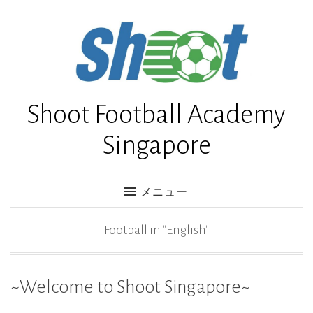
コ
ン
テ
ン
ツ
Shoot Football Academy
へ
Singapore
ス
キ
ッ
メニュー
プ
Football in "English"
~Welcome to Shoot Singapore~